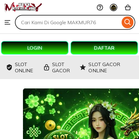
MAKMUR76
Skip
to
Search
Browse
ontent
for
items
or
shops
LOGIN
DAFTAR
SLOT
SLOT
SLOT GACOR
ONLINE
GACOR
ONLINE