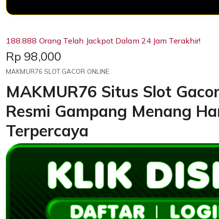
188.888 Orang Telah Jackpot Dalam 24 Jam Terakhir!
Price:
Rp 98,000
MAKMUR76 SLOT GACOR ONLINE
MAKMUR76 Situs Slot Gaco
Resmi Gampang Menang Hari
Terpercaya