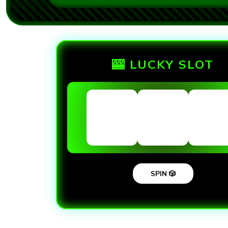
🎰 LUCKY SLOT
SPIN 🎲