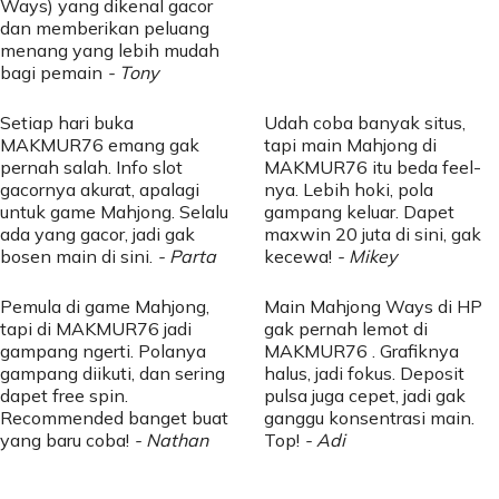
Ways) yang dikenal gacor
dan memberikan peluang
menang yang lebih mudah
bagi pemain
- Tony
Setiap hari buka
Udah coba banyak situs,
MAKMUR76 emang gak
tapi main Mahjong di
pernah salah. Info slot
MAKMUR76 itu beda feel-
gacornya akurat, apalagi
nya. Lebih hoki, pola
untuk game Mahjong. Selalu
gampang keluar. Dapet
ada yang gacor, jadi gak
maxwin 20 juta di sini, gak
bosen main di sini.
- Parta
kecewa!
- Mikey
Pemula di game Mahjong,
Main Mahjong Ways di HP
tapi di MAKMUR76 jadi
gak pernah lemot di
gampang ngerti. Polanya
MAKMUR76 . Grafiknya
gampang diikuti, dan sering
halus, jadi fokus. Deposit
dapet free spin.
pulsa juga cepet, jadi gak
Recommended banget buat
ganggu konsentrasi main.
yang baru coba!
- Nathan
Top!
- Adi